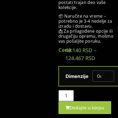
postati trajan deo vaše
kolekcije.
📦 Naručite na vreme –
potrebno je 3-4 nedelje za
izradu i dostavu.
📩 Za prilagođene opcije ili
drugačiju opremu, molimo
vas pošaljite poruku.
Cena:
49.140
RSD
–
124.467
RSD
Dimenzije
Dodajte u korpu