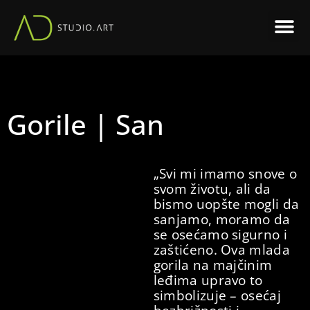
We, anima
Gorile | San
„Svi mi imamo snove o
svom životu, ali da
bismo uopšte mogli da
sanjamo, moramo da
se osećamo sigurno i
zaštićeno. Ova mlada
gorila na majčinim
leđima upravo to
simbolizuje – osećaj