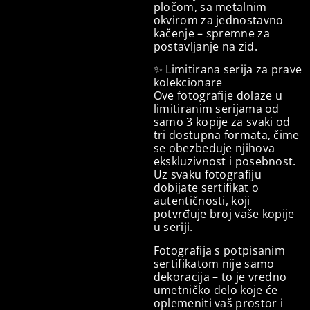
pločom, sa metalnim
okvirom za jednostavno
kačenje – spremne za
postavljanje na zid.
✨ Limitirana serija za prave
kolekcionare
Ove fotografije dolaze u
limitiranim serijama od
samo 3 kopije za svaki od
tri dostupna formata, čime
se obezbeđuje njihova
ekskluzivnost i posebnost.
Uz svaku fotografiju
dobijate sertifikat o
autentičnosti, koji
potvrđuje broj vaše kopije
u seriji.
Fotografija s potpisanim
sertifikatom nije samo
dekoracija – to je vredno
umetničko delo koje će
oplemeniti vaš prostor i