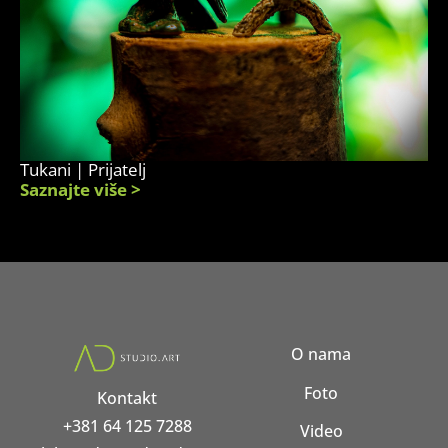
Tukani | Prijatelj
Saznajte više >
O nama
Foto
Kontakt
+381 64 125 7288
Video