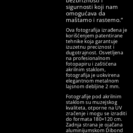
bezbrižnosti i
sigurnosti koji nam
omogućava da
maštamo i rastemo.“
Ova fotografija izrađena je
korišćenjem patentirane
tehnike koja garantuje
izuzetnu preciznost i
dugotrajnost. Osvetljena
na profesionalnom
fotopapiru i zaštićena
akrilnim staklom,
fotografija je uokvirena
elegantnom metalnom
lajsnom debljine 2 mm.
Fotografije pod akrilnim
staklom su muzejskog
kvaliteta, otporne na UV
zračenje i mogu se izraditi
do formata 180×120 cm.
Zadnja strana je ojačana
aluminijumskom Dibond