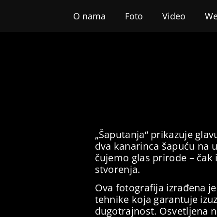
O nama
Foto
Video
We
„Šaputanja“ prikazuje gla
dva kanarinca šapuću na u
čujemo glas prirode – čak 
stvorenja.
Ova fotografija izrađena j
tehnike koja garantuje izu
dugotrajnost. Osvetljena 