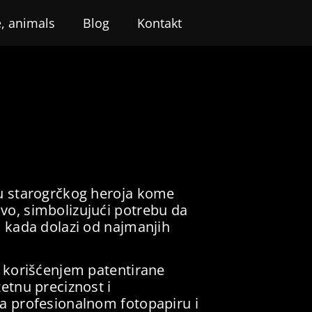
, animals
Blog
Kontakt
vu starogrčkog heroja kome
vo, simbolizujući potrebu da
i kada dolazi od najmanjih
e korišćenjem patentirane
zetnu preciznost i
na profesionalnom fotopapiru i