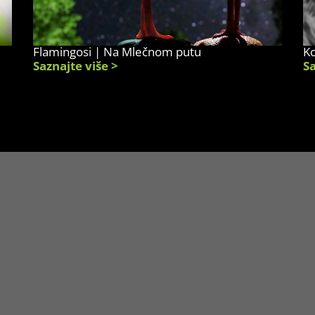
Flamingosi | Na Mlečnom putu
K
Saznajte više >
Sa