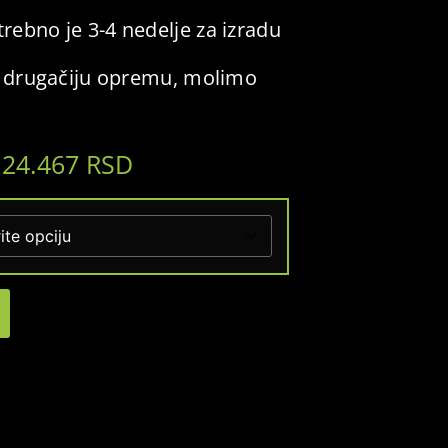
rebno je 3-4 nedelje za izradu
li drugačiju opremu, molimo
124.467
RSD