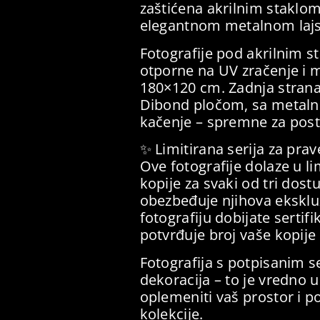
zaštićena akrilnim staklom
elegantnom metalnom laj
Fotografije pod akrilnim s
otporne na UV zračenje i m
180×120 cm. Zadnja stran
Dibond pločom, sa metaln
kačenje – spremne za posta
✨ Limitirana serija za pra
Ove fotografije dolaze u l
kopije za svaki od tri dos
obezbeđuje njihova eksklu
fotografiju dobijate sertifi
potvrđuje broj vaše kopije u
Fotografija s potpisanim s
dekoracija – to je vredno 
oplemeniti vaš prostor i po
kolekcije.