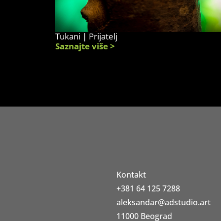
Tukani | Prijatelj
Saznajte više >
Kontakt
+381 64 125 7288
aleksandar@adstudio.art
11000 Beograd