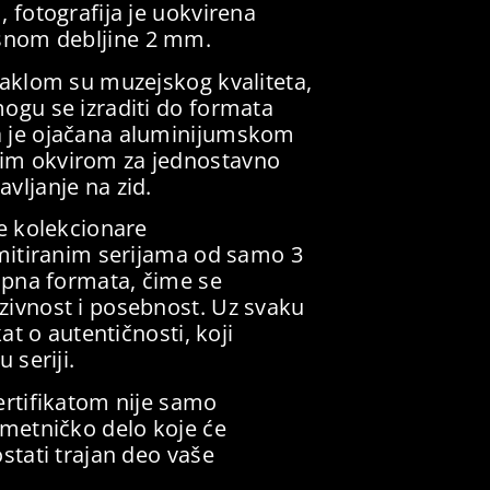
, fotografija je uokvirena
snom debljine 2 mm.
taklom su muzejskog kvaliteta,
ogu se izraditi do formata
a je ojačana aluminijumskom
im okvirom za jednostavno
vljanje na zid.
ve kolekcionare
imitiranim serijama od samo 3
tupna formata, čime se
zivnost i posebnost. Uz svaku
kat o autentičnosti, koji
 seriji.
ertifikatom nije samo
umetničko delo koje će
stati trajan deo vaše