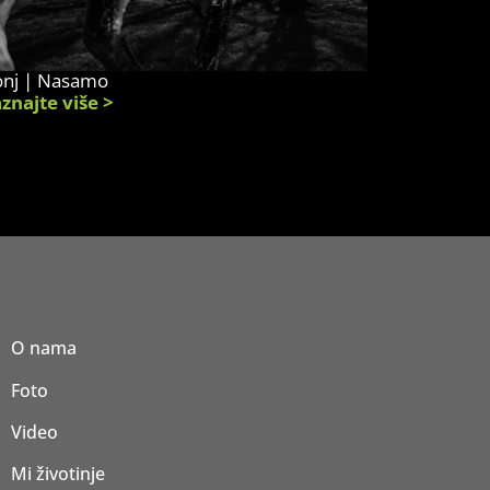
onj | Nasamo
znajte više >
O nama
Foto
Video
Mi životinje