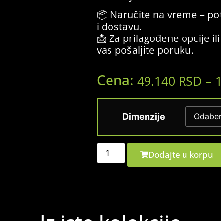
📦 Naručite na vreme – pot
i dostavu.
📩 Za prilagođene opcije i
vas pošaljite poruku.
Cena:
49.140
RSD
–
Dimenzije
Dodajte u korpu