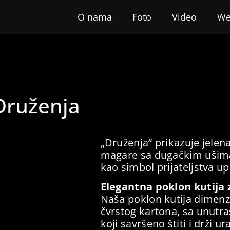
O nama
Foto
Video
We
 Druženja
„Druženja“ prikazuje jelen
magare sa dugačkim ušima
kao simbol prijateljstva u
Elegantna poklon kutija
Naša poklon kutija dimenz
čvrstog kartona, sa unut
koji savršeno štiti i drži 