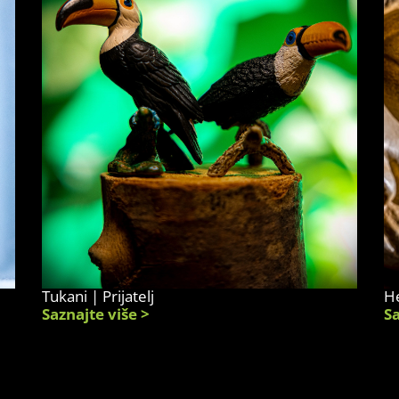
Tukani | Prijatelj
He
Saznajte više >
Sa