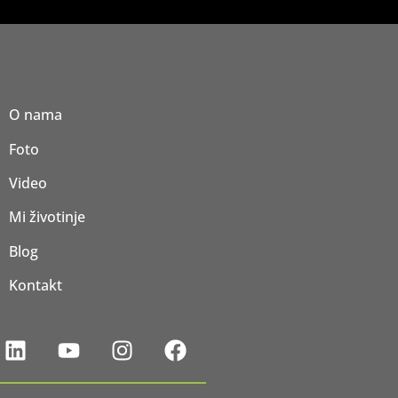
O nama
Foto
Video
Mi životinje
Blog
Kontakt