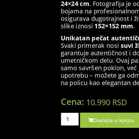
24×24 cm
. Fotografija j
bojama na profesionalnom
osigurava dugotrajnost i ž
slike iznosi
152×152 mm
.
Unikatan pečat autentič
Svaki primerak nosi
suvi ž
garantuje autentičnost i d
umetničkom delu. Ovaj pažl
samo savršen poklon, već 
upotrebu – možete ga odmah
na policu kao elegantan d
Cena:
10.990
RSD
Dodajte u korpu