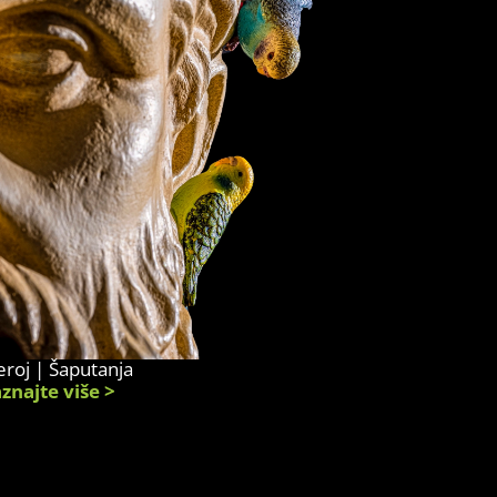
roj | Šaputanja
znajte više >