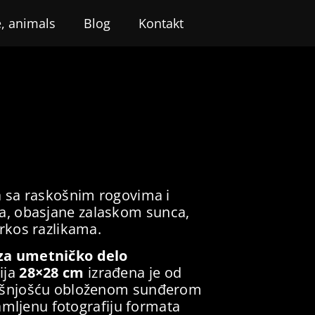
, animals
Blog
Kontakt
a sa raskošnim rogovima i
, obasjane zalaskom sunca,
prkos razlikama.
 za umetničko delo
ija
28×28 cm
izrađena je od
rašnjošću obloženom sunđerom
uramljenu fotografiju formata