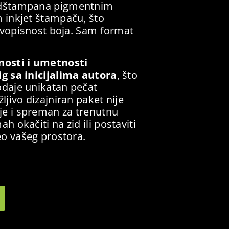
e odštampana pigmentnim
 inkjet štampaču, što
ivopisnost boja. Sam format
nosti i umetnosti
ig sa inicijalima autora
, što
odaje unikatan pečat
jivo dizajniran paket nije
je i spreman za trenutnu
 okačiti na zid ili postaviti
eo vašeg prostora.