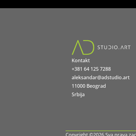
Kontakt
+381 64 125 7288
aleksandar@adstudio.art
11000 Beograd
Srbija
Copyright ©2026 Sva prava za